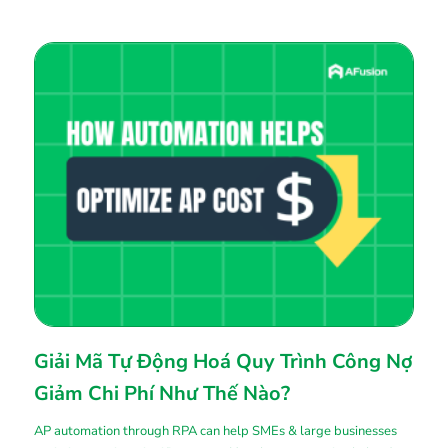
Giải Mã Tự Động Hoá Quy Trình Công Nợ
Giảm Chi Phí Như Thế Nào?
AP automation through RPA can help SMEs & large businesses