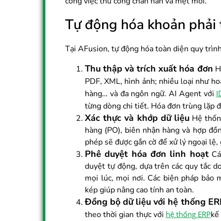
công việc thủ công chán nản và mệt mỏi.
Tự động hóa khoản phải 
Tại AFusion, tự động hóa toàn diện quy trình
Thu thập và trích xuất hóa đơn
Hó
PDF, XML, hình ảnh; nhiều loại như h
hàng… và đa ngôn ngữ. AI Agent với
I
từng dòng chi tiết. Hóa đơn trùng lặp 
Xác thực và khớp dữ liệu
Hệ thốn
hàng (PO), biên nhận hàng và hợp đ
phép sẽ được gắn cờ để xử lý ngoại lệ, 
Phê duyệt hóa đơn linh hoạt
Các
duyệt tự động, dựa trên các quy tắc d
mọi lúc, mọi nơi. Các biện pháp bảo 
kép giúp nâng cao tính an toàn.
Đồng bộ dữ liệu với hệ thống ER
theo thời gian thực với
hệ thống ERP
kế