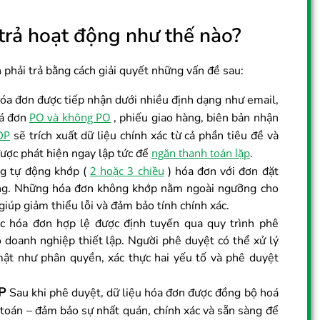
trả hoạt động như thế nào?
 phải trả bằng cách giải quyết những vấn đề sau:
a đơn được tiếp nhận dưới nhiều định dạng như email,
oá đơn
PO và không PO
, phiếu giao hàng, biên bản nhận
DP
sẽ trích xuất dữ liệu chính xác từ cả phần tiêu đề và
được phát hiện ngay lập tức để
ngăn thanh toán lặp
.
g tự động khớp (
2 hoặc 3 chiều
) hóa đơn với đơn đặt
ồng. Những hóa đơn không khớp nằm ngoài ngưỡng cho
giúp giảm thiểu lỗi và đảm bảo tính chính xác.
 hóa đơn hợp lệ được định tuyến qua quy trình phê
o doanh nghiệp thiết lập. Người phê duyệt có thể xử lý
mật như phân quyền, xác thực hai yếu tố và phê duyệt
P
Sau khi phê duyệt, dữ liệu hóa đơn được đồng bộ hoá
 toán – đảm bảo sự nhất quán, chính xác và sẵn sàng để