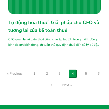
Tự động hóa thuế: Giải pháp cho CFO và
tương lai của kế toán thuế
CFO quản lý kế toán thuế cũng chịu áp lực lớn trong môi trường
kinh doanh biến động, từ tuân thủ quy định thuế đến xử lý dữ liệu
không đồng bộ. Tự động hóa thuế không chỉ là xu hướng, mà còn
là giải pháp giảm gánh nặng và tăng hiệu quả.
« Previous
1
2
3
4
5
6
…
10
Next »