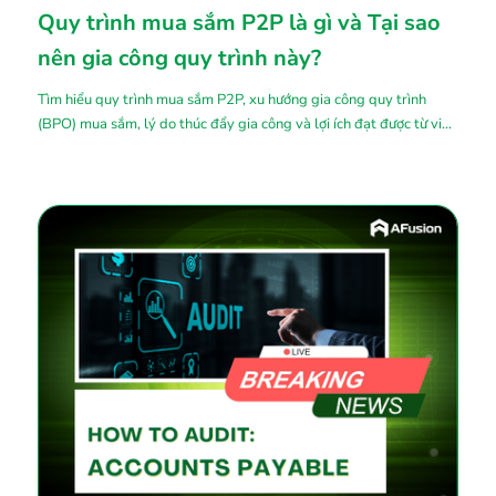
Quy trình mua sắm P2P là gì và Tại sao
nên gia công quy trình này?
Tìm hiểu quy trình mua sắm P2P, xu hướng gia công quy trình
(BPO) mua sắm, lý do thúc đẩy gia công và lợi ích đạt được từ việc
thuê ngoài P2P để tối ưu hóa hiệu quả doanh nghiệp.