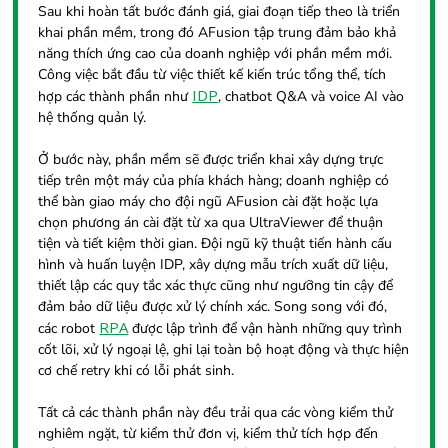
Sau khi hoàn tất bước đánh giá, giai đoạn tiếp theo là triển
khai phần mềm, trong đó AFusion tập trung đảm bảo khả
năng thích ứng cao của doanh nghiệp với phần mềm mới.
Công việc bắt đầu từ việc thiết kế kiến trúc tổng thể, tích
IDP
hợp các thành phần như
, chatbot Q&A và voice AI vào
hệ thống quản lý.
Ở bước này, phần mềm sẽ được triển khai xây dựng trực
tiếp trên một máy của phía khách hàng; doanh nghiệp có
thể bàn giao máy cho đội ngũ AFusion cài đặt hoặc lựa
chọn phương án cài đặt từ xa qua UltraViewer để thuận
tiện và tiết kiệm thời gian. Đội ngũ kỹ thuật tiến hành cấu
hình và huấn luyện IDP, xây dựng mẫu trích xuất dữ liệu,
thiết lập các quy tắc xác thực cũng như ngưỡng tin cậy để
đảm bảo dữ liệu được xử lý chính xác. Song song với đó,
RPA
các robot
được lập trình để vận hành những quy trình
cốt lõi, xử lý ngoại lệ, ghi lại toàn bộ hoạt động và thực hiện
cơ chế retry khi có lỗi phát sinh.
Tất cả các thành phần này đều trải qua các vòng kiểm thử
nghiêm ngặt, từ kiểm thử đơn vị, kiểm thử tích hợp đến