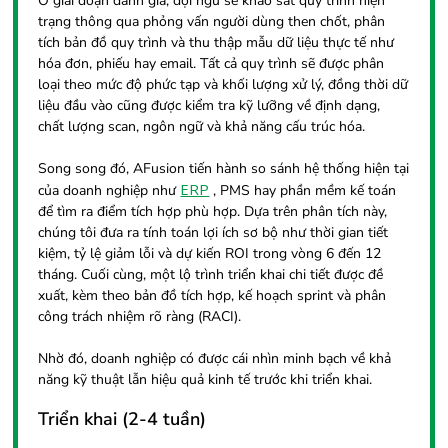
Ở giai đoạn đánh giá, đội ngũ sẽ khảo sát quy trình hiện
trạng thông qua phỏng vấn người dùng then chốt, phân
tích bản đồ quy trình và thu thập mẫu dữ liệu thực tế như
hóa đơn, phiếu hay email. Tất cả quy trình sẽ được phân
loại theo mức độ phức tạp và khối lượng xử lý, đồng thời dữ
liệu đầu vào cũng được kiểm tra kỹ lưỡng về định dạng,
chất lượng scan, ngôn ngữ và khả năng cấu trúc hóa.
Song song đó, AFusion tiến hành so sánh hệ thống hiện tại
ERP
của doanh nghiệp như
, PMS hay phần mềm kế toán
để tìm ra điểm tích hợp phù hợp. Dựa trên phân tích này,
chúng tôi đưa ra tính toán lợi ích sơ bộ như thời gian tiết
kiệm, tỷ lệ giảm lỗi và dự kiến ROI trong vòng 6 đến 12
tháng. Cuối cùng, một lộ trình triển khai chi tiết được đề
xuất, kèm theo bản đồ tích hợp, kế hoạch sprint và phân
công trách nhiệm rõ ràng (RACI).
Nhờ đó, doanh nghiệp có được cái nhìn minh bạch về khả
năng kỹ thuật lẫn hiệu quả kinh tế trước khi triển khai.
Triển khai (2-4 tuần)