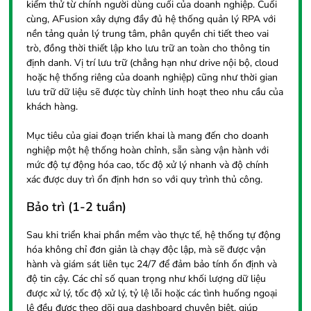
kiểm thử từ chính người dùng cuối của doanh nghiệp. Cuối
cùng, AFusion xây dựng đầy đủ hệ thống quản lý RPA với
nền tảng quản lý trung tâm, phân quyền chi tiết theo vai
trò, đồng thời thiết lập kho lưu trữ an toàn cho thông tin
định danh. Vị trí lưu trữ (chẳng hạn như drive nội bộ, cloud
hoặc hệ thống riêng của doanh nghiệp) cũng như thời gian
lưu trữ dữ liệu sẽ được tùy chỉnh linh hoạt theo nhu cầu của
khách hàng.
Mục tiêu của giai đoạn triển khai là mang đến cho doanh
nghiệp một hệ thống hoàn chỉnh, sẵn sàng vận hành với
mức độ tự động hóa cao, tốc độ xử lý nhanh và độ chính
xác được duy trì ổn định hơn so với quy trình thủ công.
Bảo trì (1-2 tuần)
Sau khi triển khai phần mềm vào thực tế, hệ thống tự động
hóa không chỉ đơn giản là chạy độc lập, mà sẽ được vận
hành và giám sát liên tục 24/7 để đảm bảo tính ổn định và
độ tin cậy. Các chỉ số quan trọng như khối lượng dữ liệu
được xử lý, tốc độ xử lý, tỷ lệ lỗi hoặc các tình huống ngoại
lệ đều được theo dõi qua dashboard chuyên biệt, giúp